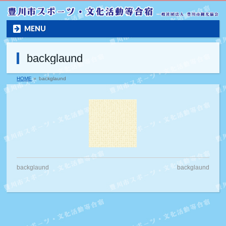
MENU
backglaund
HOME
»
backglaund
backglaund
backglaund