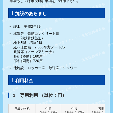
車場もしくは市役所駐車場をご利用下さい。
施設のあらまし
竣工 平成2年5月
構造等 鉄筋コンクリート造
（一部鉄骨鉄筋造)
地上3階、塔屋2階、
延べ床面積 7,506平方メートル
観覧席（メーンアリーナ）
1階（移動）160席
2階（固定）720席
他施設 ロッカー室、放送室、シャワー
利用料金
1 専用利用 （単位：円）
施設の名称
午前
午後
夜間
9時から12時
13時から17時
18時から21時