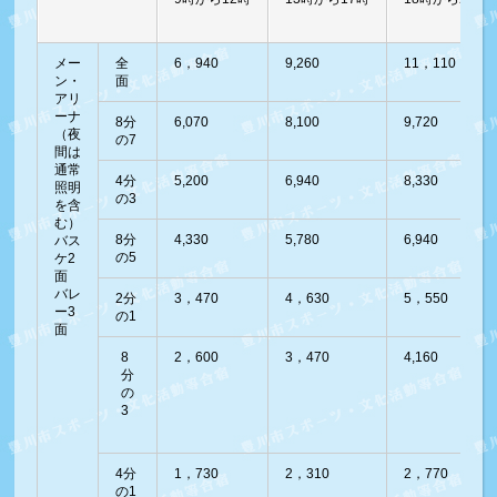
メー
全
6，940
9,260
11，110
ン・
面
アリ
ーナ
8分
6,070
8,100
9,720
（夜
の7
間は
通常
4分
5,200
6,940
8,330
照明
の3
を含
む）
8分
4,330
5,780
6,940
バス
の5
ケ2
面
バレ
2分
3，470
4，630
5，550
ー3
の1
面
8
2，600
3，470
4,160
分
の
3
4分
1，730
2，310
2，770
の1