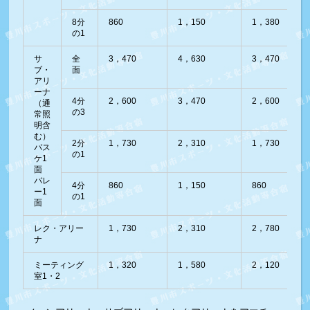
8分
860
1，150
1，380
の1
サ
全
3，470
4，630
3，470
ブ・
面
アリ
ーナ
4分
2，600
3，470
2，600
（通
の3
常照
明含
む）
2分
1，730
2，310
1，730
バス
の1
ケ1
面
バレ
4分
860
1，150
860
ー1
の1
面
レク・アリー
1，730
2，310
2，780
ナ
ミーティング
1，320
1，580
2，120
室1・2