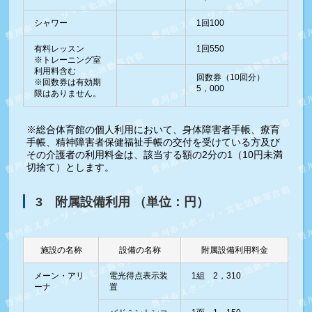
シャワー
1回100
有料レッスン
1回550
※トレーニング室
利用料含む
回数券（10回分）
※回数券は有効期
5，000
限はありません。
※総合体育館の個人利用において、身体障害者手帳、療育
手帳、精神障害者保健福祉手帳の交付を受けている方及び
その介護者の利用料金は、該当する額の2分の1（10円未満
切捨て）とします。
3 附属設備利用 （単位：円）
施設の名称
設備の名称
附属設備利用料金
メーン・アリ
電光得点表示装
1組 2，310
ーナ
置