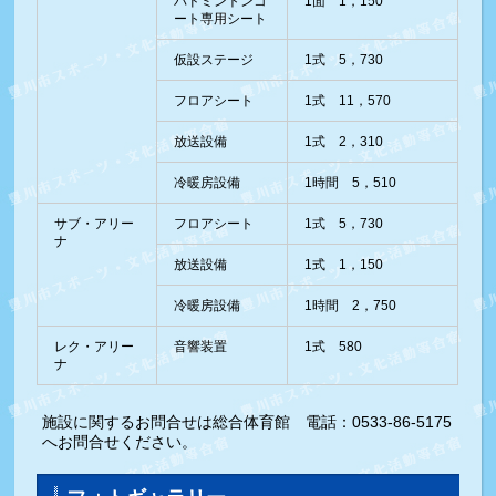
バドミントンコ
1面 1，150
ート専用シート
仮設ステージ
1式 5，730
フロアシート
1式 11，570
放送設備
1式 2，310
冷暖房設備
1時間 5，510
サブ・アリー
フロアシート
1式 5，730
ナ
放送設備
1式 1，150
冷暖房設備
1時間 2，750
レク・アリー
音響装置
1式 580
ナ
施設に関するお問合せは総合体育館 電話：0533-86-5175
へお問合せください。