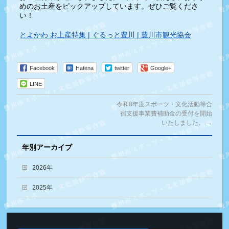
めのお土産をピックアップしています。ぜひご覧くださ
い！
とよかわ お土産特集 | ぐるっと豊川 | 豊川市観光協会
Facebook
Hatena
twitter
Google+
LINE
令和8年度スポーツ・文化活動等合
宿支援事業費補助金の受付を開始
いたしました。
→
年別アーカイブ
2026年
2025年